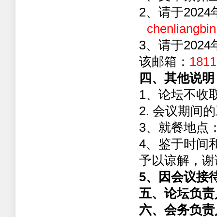
2
、请
于
2024
chenliangb
3
、请于
2024
该邮箱：
181
四、其他说明
1
、论坛不收
2.
会议期间的
3
、就餐地点
4
、鉴于时间
予以谅解，谢
5
、
因会议接
五、论坛负责
六、会务负责