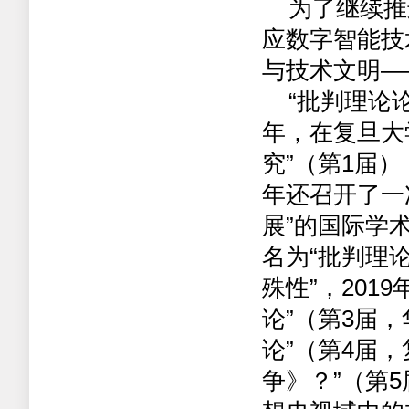
为了继续推
应数字智能技
与技术文明—
“批判理论
年，在复旦大
究”（第
1
届）
年还召开了一
展”的国际学
名为“批判理
殊性”，
2019
论”（第
3
届，
论”（第
4
届，
争》？”（第
5