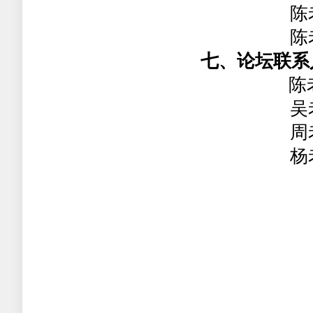
陈
陈
七、论坛联系
陈
吴
周
杨