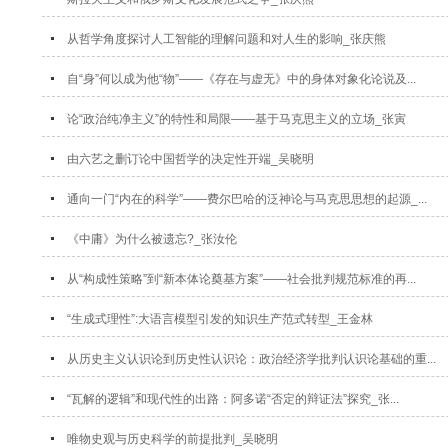
从哲学角度探讨人工智能的理解问题和对人生的影响_张庆熊
自“身”何以成为他“物”——《存在与虚无》中的身体对象化论说及...
论“政治纯净主义”的特性和局限——基于马克思主义的立场_张寅
由六艺之删订论中国哲学的决定性开端_吴晓明
通向一门“内在的科学”——费尔巴哈的泛神论与马克思思想的起源_...
《中庸》为什么被遗忘?_张汝伦
从“构成性策略”到“新本体论奠基方案”——社会批判规范标准的再...
“生成式理性”:大语言模型引发的知识生产范式转型_王金林
从历史主义认识论到历史性认识论：政治经济学批判认识论基础的重...
“瓦解的逻辑”和现代性的出路：阿多诺“否定的辩证法”探究_张...
唯物史观与历史科学的前提批判_吴晓明