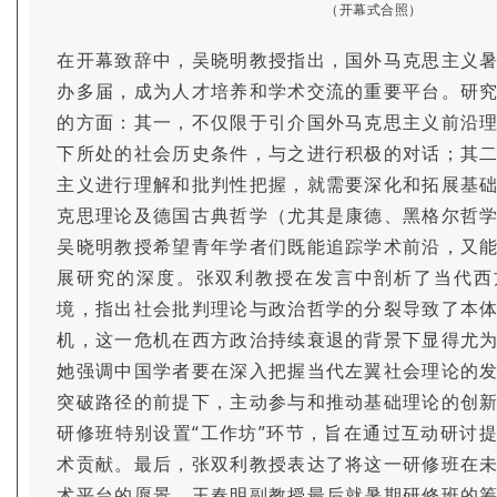
（开幕式合照）
在开幕致辞中，吴晓明教授指出，国外马克思主义
办多届，成为人才培养和学术交流的重要平台。研
的方面：其一，不仅限于引介国外马克思主义前沿
下所处的社会历史条件，与之进行积极的对话；其
主义进行理解和批判性把握，就需要深化和拓展基
克思理论及德国古典哲学（尤其是康德、黑格尔哲
吴晓明教授希望青年学者们既能追踪学术前沿，又
展研究的深度。张双利教授在发言中剖析了当代西
境，指出社会批判理论与政治哲学的分裂导致了本
机，这一危机在西方政治持续衰退的背景下显得尤
她强调中国学者要在深入把握当代左翼社会理论的
突破路径的前提下，主动参与和推动基础理论的创
研修班特别设置“工作坊”环节，旨在通过互动研讨
术贡献。最后，张双利教授表达了将这一研修班在
术平台的愿景。王春明副教授最后就暑期研修班的